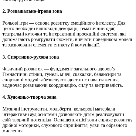
2. Розважально-ігрова зона
Рольові ігри — основа розвитку емоційного інтелекту. Для
цього необхідні відповідні декорації, тематичний одяг,
театральні куточки та інтерактивні проекційні системи, які
допомагають розігрувати сюжети, вивчати поведінкові моделі
та засвоювати елементи етикету й комунікації.
3. Спортивно-рухова зона
Фізичний розвиток — фундамент загального здоров’я.
Гімнастичні стінки, тунелі, м’ячі, скакалки, балансири та
спортивні модулі забезпечують достатнє навантаження,
водночас розвиваючи координацію, силу та витривалість.
4. Художньо-творча зона
Музичні інструменти, мольберти, кольорові матеріали,
інтерактивні аудіосистеми дозволяють дітям реалізовувати
свій творчий потенціал. Оснащення цієї зони сприяє розвитку
дрібної моторики, слухового сприйняття, уяви та образного
мислення.