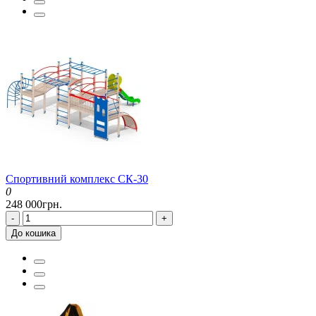
Спортивний комплекс CК-30
0
248 000грн.
-
+
До кошика