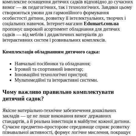
комплексне оснащення дитячих садків відповідно до сучасних
вимог — як педагогічних, так і технологічних. Завдяки цьому
створюються умови для гармонійного формування
особистості дитини, розвитку її інтелектуальних, творчих і
соціальних навичок. Інтернет-магазин
Edumart.com.ua
пропонує широкий асортимент обладнання для дитячих
садків — від меблів і дидактичних матеріалів до
інтерактивних систем і розвивальних комплексів.
Комплектація обладнанням дитячого садка:
Навчальні посібники та обладнання;
Ігровий та спортивний інвентар;
Інноваційні технологічні пристрої;
Мультимедійні та інтерактивні системи.
Чому важливо правильно комплектувати
дитячий садок?
Якісне матеріально-технічне забезпечення дошкільних
закладів — це не лише виконання вимог державних
стандартів, а й реальна інвестиція в майбутнє кожної дитини.
Сучасне предметно-просторове середовище сприяє розвитку
пізнавальної активності, формує логічне мислення, покращує