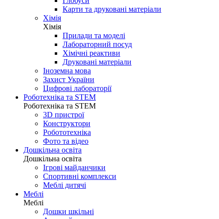
Глобуси
Карти та друковані матеріали
Хімія
Хімія
Прилади та моделі
Лабораторний посуд
Хімічні реактиви
Друковані матеріали
Іноземна мова
Захист України
Цифрові лабораторії
Роботехніка та STEM
Роботехніка та STEM
3D пристрої
Конструктори
Робототехніка
Фото та відео
Дошкільна освіта
Дошкільна освіта
Ігрові майданчики
Спортивні комплекси
Меблі дитячі
Меблі
Меблі
Дошки шкільні