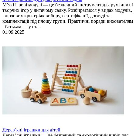
М’які ігрові модулі — це безпечний інструмент для рухливих і
творчих ігор у дитячому садку. Розбираємося у видах модулів,
ключових критеріях вибору, сертифікації, догляді та
комплектації під площу групи. Практичні поради вихователям
і батькам — у ста..
01.09.2025
Дерев’яні іграшки для дітей
Дерев’яні іграшки — це безпечний та екологічний вибір для