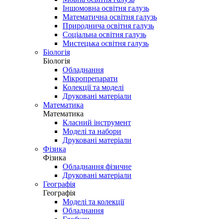
Іншомовна освітня галузь
Математична освітня галузь
Природнича освітня галузь
Соціальна освітня галузь
Мистецька освітня галузь
Біологія
Біологія
Обладнання
Мікропрепарати
Колекції та моделі
Друковані матеріали
Математика
Математика
Класний інструмент
Моделі та набори
Друковані матеріали
Фізика
Фізика
Обладнання фізичне
Друковані матеріали
Географія
Географія
Моделі та колекції
Обладнання