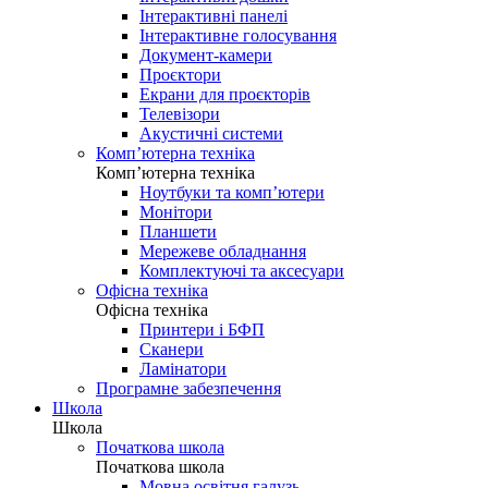
Інтерактивні панелі
Інтерактивне голосування
Документ-камери
Проєктори
Екрани для проєкторів
Телевізори
Акустичні системи
Комп’ютерна техніка
Комп’ютерна техніка
Ноутбуки та комп’ютери
Монітори
Планшети
Мережеве обладнання
Комплектуючі та аксесуари
Офісна техніка
Офісна техніка
Принтери і БФП
Сканери
Ламінатори
Програмне забезпечення
Школа
Школа
Початкова школа
Початкова школа
Мовна освітня галузь