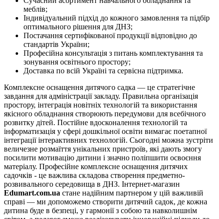
Сучасний асортимент навчального обладнання та
меблів;
Індивідуальний підхід до кожного замовлення та підбір
оптимального рішення для ДНЗ;
Постачання сертифікованої продукції відповідно до
стандартів України;
Професійна консультація з питань комплектування та
зонування освітнього простору;
Доставка по всій Україні та сервісна підтримка.
Комплексне оснащення дитячого садка — це стратегічне
завдання для адміністрації закладу. Правильна організація
простору, інтеграція новітніх технологій та використання
якісного обладнання створюють передумови для всебічного
розвитку дітей. Постійне вдосконалення технологій та
інформатизація у сфері дошкільної освіти вимагає поетапної
інтеграції інтерактивних технологій. Сьогодні можна зустріти
величезне розмаїття унікальних пристроїв, які дають змогу
посилити мотивацію дитини і значно поліпшити освоєння
матеріалу. Професійне комплексне оснащення дитячих
садочків - це важлива складова створення предметно-
розвивального середовища в ДНЗ. Інтернет-магазин
Edumart.com.ua
стане надійним партнером у цій важливій
справі — ми допоможемо створити дитячий садок, де кожна
дитина буде в безпеці, у гармонії з собою та навколишнім