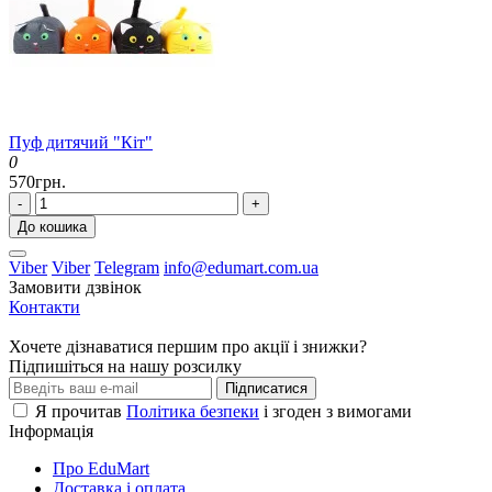
Пуф дитячий "Кіт"
0
570грн.
-
+
До кошика
Viber
Viber
Telegram
info@edumart.com.ua
Замовити дзвінок
Контакти
Хочете дізнаватися першим про акції і знижки?
Підпишіться на нашу розсилку
Підписатися
Я прочитав
Політика безпеки
і згоден з вимогами
Інформація
Про EduMart
Доставка і оплата