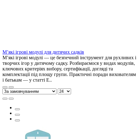
М’які ігрові модулі для дитячих садків
М’які ігрові модулі — це безпечний інструмент для рухливих і
творчих ігор у дитячому садку. Розбираємося у видах модулів,
ключових критеріях вибору, сертифікації, догляді та
комплектації під площу групи. Практичні поради вихователям
і батькам — у статті E..