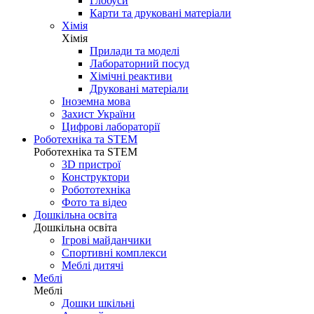
Глобуси
Карти та друковані матеріали
Хімія
Хімія
Прилади та моделі
Лабораторний посуд
Хімічні реактиви
Друковані матеріали
Іноземна мова
Захист України
Цифрові лабораторії
Роботехніка та STEM
Роботехніка та STEM
3D пристрої
Конструктори
Робототехніка
Фото та відео
Дошкільна освіта
Дошкільна освіта
Ігрові майданчики
Спортивні комплекси
Меблі дитячі
Меблі
Меблі
Дошки шкільні