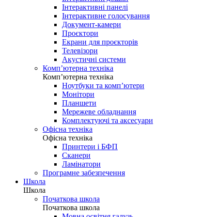
Інтерактивні панелі
Інтерактивне голосування
Документ-камери
Проєктори
Екрани для проєкторів
Телевізори
Акустичні системи
Комп’ютерна техніка
Комп’ютерна техніка
Ноутбуки та комп’ютери
Монітори
Планшети
Мережеве обладнання
Комплектуючі та аксесуари
Офісна техніка
Офісна техніка
Принтери і БФП
Сканери
Ламінатори
Програмне забезпечення
Школа
Школа
Початкова школа
Початкова школа
Мовна освітня галузь