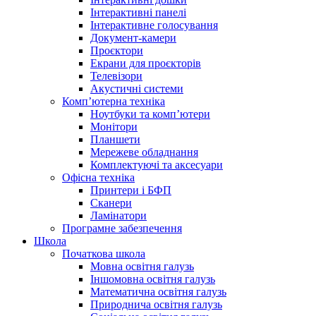
Інтерактивні панелі
Інтерактивне голосування
Документ-камери
Проєктори
Екрани для проєкторів
Телевізори
Акустичні системи
Комп’ютерна техніка
Ноутбуки та комп’ютери
Монітори
Планшети
Мережеве обладнання
Комплектуючі та аксесуари
Офісна техніка
Принтери і БФП
Сканери
Ламінатори
Програмне забезпечення
Школа
Початкова школа
Мовна освітня галузь
Іншомовна освітня галузь
Математична освітня галузь
Природнича освітня галузь