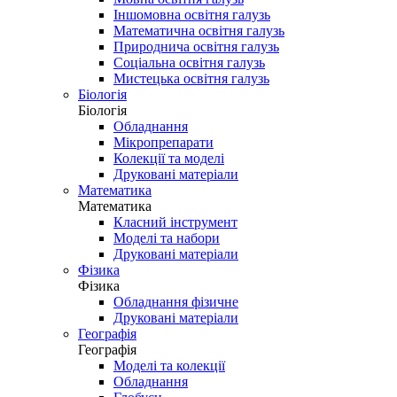
Іншомовна освітня галузь
Математична освітня галузь
Природнича освітня галузь
Соціальна освітня галузь
Мистецька освітня галузь
Біологія
Біологія
Обладнання
Мікропрепарати
Колекції та моделі
Друковані матеріали
Математика
Математика
Класний інструмент
Моделі та набори
Друковані матеріали
Фізика
Фізика
Обладнання фізичне
Друковані матеріали
Географія
Географія
Моделі та колекції
Обладнання