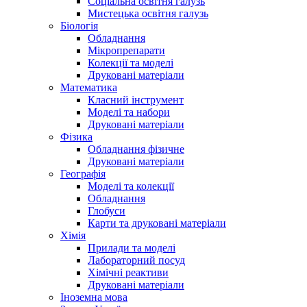
Соціальна освітня галузь
Мистецька освітня галузь
Біологія
Обладнання
Мікропрепарати
Колекції та моделі
Друковані матеріали
Математика
Класний інструмент
Моделі та набори
Друковані матеріали
Фізика
Обладнання фізичне
Друковані матеріали
Географія
Моделі та колекції
Обладнання
Глобуси
Карти та друковані матеріали
Хімія
Прилади та моделі
Лабораторний посуд
Хімічні реактиви
Друковані матеріали
Іноземна мова