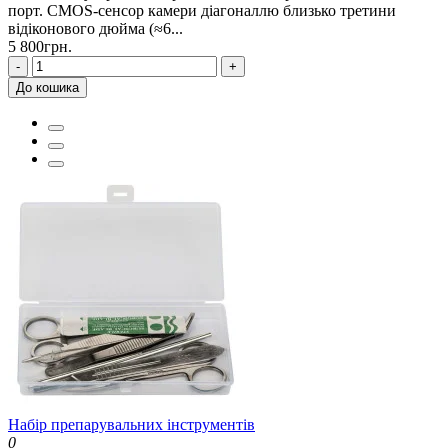
порт. CMOS-сенсор камери діагоналлю близько третини
відіконового дюйма (≈6...
5 800грн.
-
+
До кошика
Набір препарувальних інструментів
0