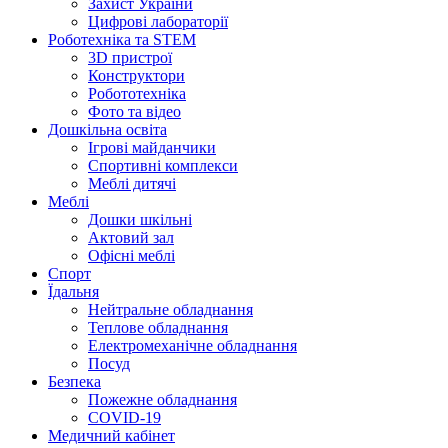
Захист України
Цифрові лабораторії
Роботехніка та STEM
3D пристрої
Конструктори
Робототехніка
Фото та відео
Дошкільна освіта
Ігрові майданчики
Спортивні комплекси
Меблі дитячі
Меблі
Дошки шкільні
Актовий зал
Офісні меблі
Спорт
Їдальня
Нейтральне обладнання
Теплове обладнання
Електромеханічне обладнання
Посуд
Безпека
Пожежне обладнання
COVID-19
Медичний кабінет