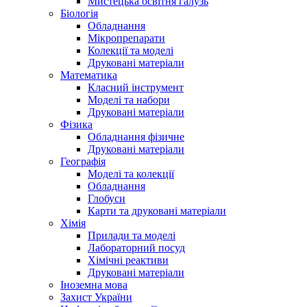
Мистецька освітня галузь
Біологія
Обладнання
Мікропрепарати
Колекції та моделі
Друковані матеріали
Математика
Класний інструмент
Моделі та набори
Друковані матеріали
Фізика
Обладнання фізичне
Друковані матеріали
Географія
Моделі та колекції
Обладнання
Глобуси
Карти та друковані матеріали
Хімія
Прилади та моделі
Лабораторний посуд
Хімічні реактиви
Друковані матеріали
Іноземна мова
Захист України