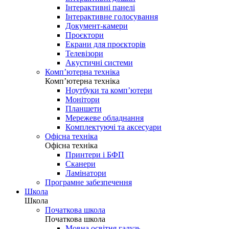
Інтерактивні панелі
Інтерактивне голосування
Документ-камери
Проєктори
Екрани для проєкторів
Телевізори
Акустичні системи
Комп’ютерна техніка
Комп’ютерна техніка
Ноутбуки та комп’ютери
Монітори
Планшети
Мережеве обладнання
Комплектуючі та аксесуари
Офісна техніка
Офісна техніка
Принтери і БФП
Сканери
Ламінатори
Програмне забезпечення
Школа
Школа
Початкова школа
Початкова школа
Мовна освітня галузь