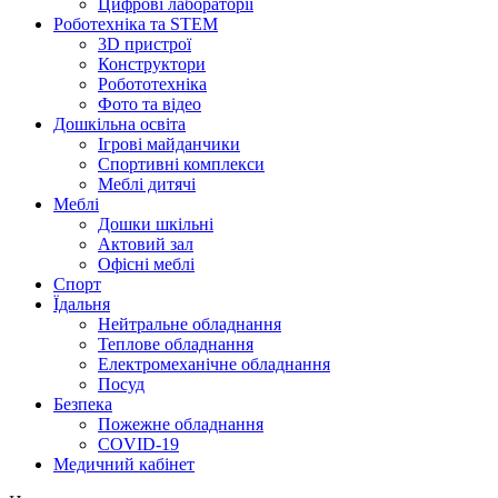
Цифрові лабораторії
Роботехніка та STEM
3D пристрої
Конструктори
Робототехніка
Фото та відео
Дошкільна освіта
Ігрові майданчики
Спортивні комплекси
Меблі дитячі
Меблі
Дошки шкільні
Актовий зал
Офісні меблі
Спорт
Їдальня
Нейтральне обладнання
Теплове обладнання
Електромеханічне обладнання
Посуд
Безпека
Пожежне обладнання
COVID-19
Медичний кабінет