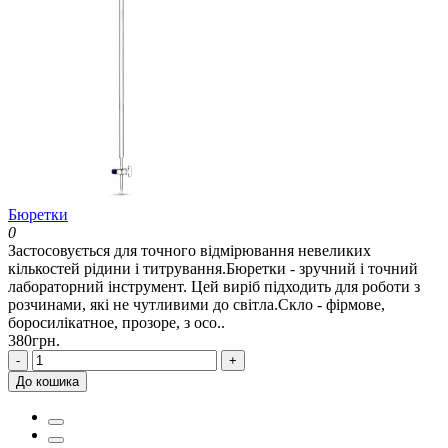
Бюретки
0
Застосовується для точного відмірювання невеликих
кількостей рідини і титрування.Бюретки - зручний і точний
лабораторний інструмент. Цей виріб підходить для роботи з
розчинами, які не чутливими до світла.Скло - фірмове,
боросилікатное, прозоре, з осо..
380грн.
-
+
До кошика