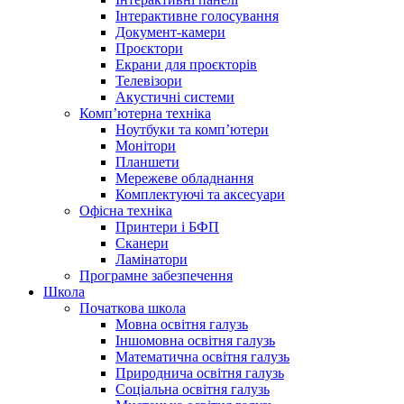
Інтерактивне голосування
Документ-камери
Проєктори
Екрани для проєкторів
Телевізори
Акустичні системи
Комп’ютерна техніка
Ноутбуки та комп’ютери
Монітори
Планшети
Мережеве обладнання
Комплектуючі та аксесуари
Офісна техніка
Принтери і БФП
Сканери
Ламінатори
Програмне забезпечення
Школа
Початкова школа
Мовна освітня галузь
Іншомовна освітня галузь
Математична освітня галузь
Природнича освітня галузь
Соціальна освітня галузь