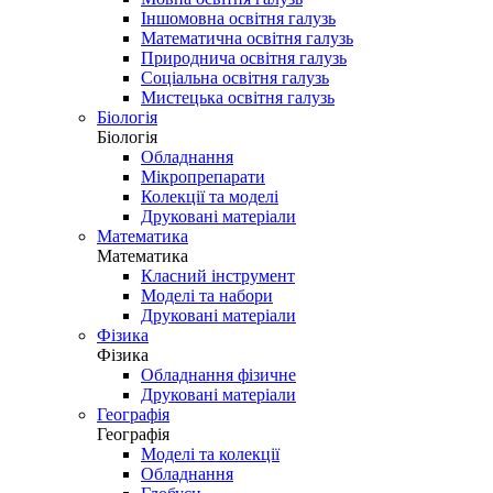
Іншомовна освітня галузь
Математична освітня галузь
Природнича освітня галузь
Соціальна освітня галузь
Мистецька освітня галузь
Біологія
Біологія
Обладнання
Мікропрепарати
Колекції та моделі
Друковані матеріали
Математика
Математика
Класний інструмент
Моделі та набори
Друковані матеріали
Фізика
Фізика
Обладнання фізичне
Друковані матеріали
Географія
Географія
Моделі та колекції
Обладнання