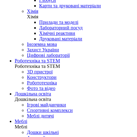
Глобуси
Карти та друковані матеріали
Хімія
Хімія
Прилади та моделі
Лабораторний посуд
Хімічні реактиви
Друковані матеріали
Іноземна мова
Захист України
Цифрові лабораторії
Роботехніка та STEM
Роботехніка та STEM
3D пристрої
Конструктори
Робототехніка
Фото та відео
Дошкільна освіта
Дошкільна освіта
Ігрові майданчики
Спортивні комплекси
Меблі дитячі
Меблі
Меблі
Дошки шкільні