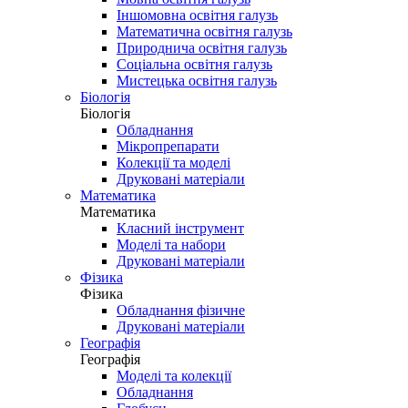
Іншомовна освітня галузь
Математична освітня галузь
Природнича освітня галузь
Соціальна освітня галузь
Мистецька освітня галузь
Біологія
Біологія
Обладнання
Мікропрепарати
Колекції та моделі
Друковані матеріали
Математика
Математика
Класний інструмент
Моделі та набори
Друковані матеріали
Фізика
Фізика
Обладнання фізичне
Друковані матеріали
Географія
Географія
Моделі та колекції
Обладнання