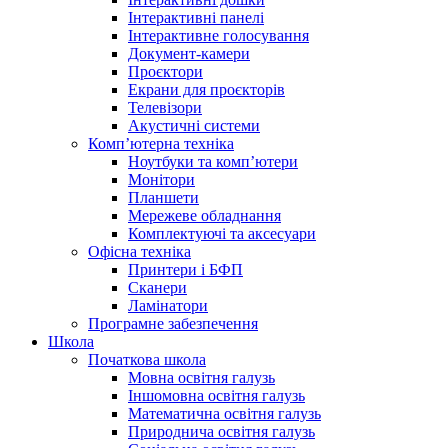
Інтерактивні панелі
Інтерактивне голосування
Документ-камери
Проєктори
Екрани для проєкторів
Телевізори
Акустичні системи
Комп’ютерна техніка
Ноутбуки та комп’ютери
Монітори
Планшети
Мережеве обладнання
Комплектуючі та аксесуари
Офісна техніка
Принтери і БФП
Сканери
Ламінатори
Програмне забезпечення
Школа
Початкова школа
Мовна освітня галузь
Іншомовна освітня галузь
Математична освітня галузь
Природнича освітня галузь