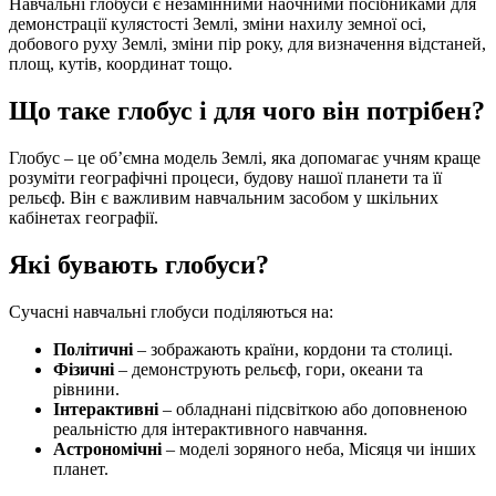
Навчальні глобуси є незамінними наочними посібниками для
демонстрації кулястості Землі, зміни нахилу земної осі,
добового руху Землі, зміни пір року, для визначення відстаней,
площ, кутів, координат тощо.
Що таке глобус і для чого він потрібен?
Глобус – це об’ємна модель Землі, яка допомагає учням краще
розуміти географічні процеси, будову нашої планети та її
рельєф. Він є важливим навчальним засобом у шкільних
кабінетах географії.
Які бувають глобуси?
Сучасні навчальні глобуси поділяються на:
Політичні
– зображають країни, кордони та столиці.
Фізичні
– демонструють рельєф, гори, океани та
рівнини.
Інтерактивні
– обладнані підсвіткою або доповненою
реальністю для інтерактивного навчання.
Астрономічні
– моделі зоряного неба, Місяця чи інших
планет.