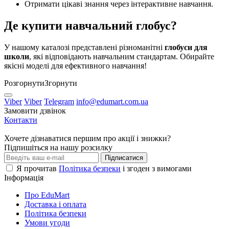
Отримати цікаві знання через інтерактивне навчання.
Де купити навчальний глобус?
У нашому каталозі представлені різноманітні
глобуси для
школи
, які відповідають навчальним стандартам. Обирайте
якісні моделі для ефективного навчання!
Розгорнути
Згорнути
Viber
Viber
Telegram
info@edumart.com.ua
Замовити дзвінок
Контакти
Хочете дізнаватися першим про акції і знижки?
Підпишіться на нашу розсилку
Підписатися
Я прочитав
Політика безпеки
і згоден з вимогами
Інформація
Про EduMart
Доставка і оплата
Політика безпеки
Умови угоди