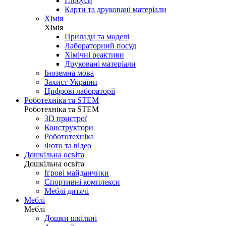
Глобуси
Карти та друковані матеріали
Хімія
Хімія
Прилади та моделі
Лабораторний посуд
Хімічні реактиви
Друковані матеріали
Іноземна мова
Захист України
Цифрові лабораторії
Роботехніка та STEM
Роботехніка та STEM
3D пристрої
Конструктори
Робототехніка
Фото та відео
Дошкільна освіта
Дошкільна освіта
Ігрові майданчики
Спортивні комплекси
Меблі дитячі
Меблі
Меблі
Дошки шкільні