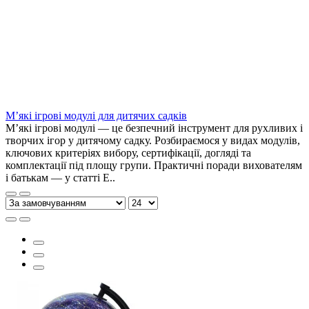
М’які ігрові модулі для дитячих садків
М’які ігрові модулі — це безпечний інструмент для рухливих і
творчих ігор у дитячому садку. Розбираємося у видах модулів,
ключових критеріях вибору, сертифікації, догляді та
комплектації під площу групи. Практичні поради вихователям
і батькам — у статті E..