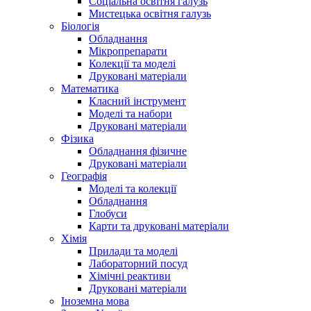
Соціальна освітня галузь
Мистецька освітня галузь
Біологія
Обладнання
Мікропрепарати
Колекції та моделі
Друковані матеріали
Математика
Класний інструмент
Моделі та набори
Друковані матеріали
Фізика
Обладнання фізичне
Друковані матеріали
Географія
Моделі та колекції
Обладнання
Глобуси
Карти та друковані матеріали
Хімія
Прилади та моделі
Лабораторний посуд
Хімічні реактиви
Друковані матеріали
Іноземна мова