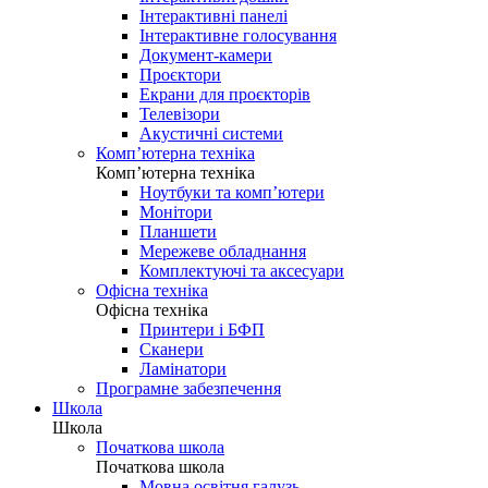
Інтерактивні панелі
Інтерактивне голосування
Документ-камери
Проєктори
Екрани для проєкторів
Телевізори
Акустичні системи
Комп’ютерна техніка
Комп’ютерна техніка
Ноутбуки та комп’ютери
Монітори
Планшети
Мережеве обладнання
Комплектуючі та аксесуари
Офісна техніка
Офісна техніка
Принтери і БФП
Сканери
Ламінатори
Програмне забезпечення
Школа
Школа
Початкова школа
Початкова школа
Мовна освітня галузь