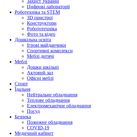
Захист України
Цифрові лабораторії
Роботехніка та STEM
3D пристрої
Конструктори
Робототехніка
Фото та відео
Дошкільна освіта
Ігрові майданчики
Спортивні комплекси
Меблі дитячі
Меблі
Дошки шкільні
Актовий зал
Офісні меблі
Спорт
Їдальня
Нейтральне обладнання
Теплове обладнання
Електромеханічне обладнання
Посуд
Безпека
Пожежне обладнання
COVID-19
Медичний кабінет