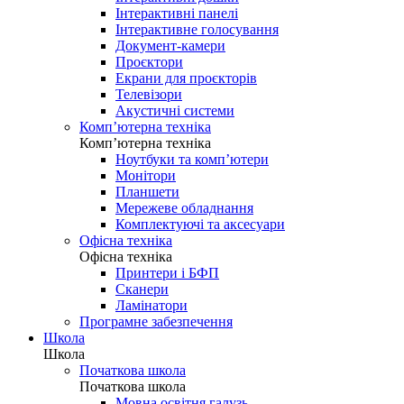
Інтерактивні панелі
Інтерактивне голосування
Документ-камери
Проєктори
Екрани для проєкторів
Телевізори
Акустичні системи
Комп’ютерна техніка
Комп’ютерна техніка
Ноутбуки та комп’ютери
Монітори
Планшети
Мережеве обладнання
Комплектуючі та аксесуари
Офісна техніка
Офісна техніка
Принтери і БФП
Сканери
Ламінатори
Програмне забезпечення
Школа
Школа
Початкова школа
Початкова школа
Мовна освітня галузь