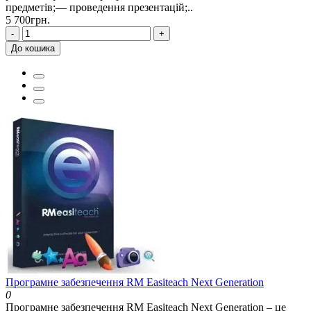
предметів;— проведення презентацій;..
5 700грн.
-
+
До кошика
Програмне забезпечення RM Easiteach Next Generation
0
Програмне забезпечення RM Easiteach Next Generation – це