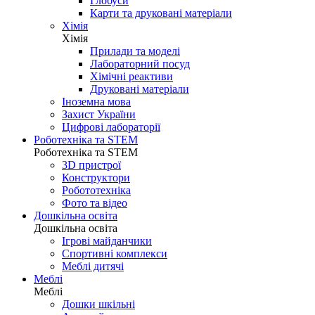
Глобуси
Карти та друковані матеріали
Хімія
Хімія
Прилади та моделі
Лабораторний посуд
Хімічні реактиви
Друковані матеріали
Іноземна мова
Захист України
Цифрові лабораторії
Роботехніка та STEM
Роботехніка та STEM
3D пристрої
Конструктори
Робототехніка
Фото та відео
Дошкільна освіта
Дошкільна освіта
Ігрові майданчики
Спортивні комплекси
Меблі дитячі
Меблі
Меблі
Дошки шкільні