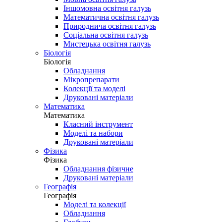
Іншомовна освітня галузь
Математична освітня галузь
Природнича освітня галузь
Соціальна освітня галузь
Мистецька освітня галузь
Біологія
Біологія
Обладнання
Мікропрепарати
Колекції та моделі
Друковані матеріали
Математика
Математика
Класний інструмент
Моделі та набори
Друковані матеріали
Фізика
Фізика
Обладнання фізичне
Друковані матеріали
Географія
Географія
Моделі та колекції
Обладнання