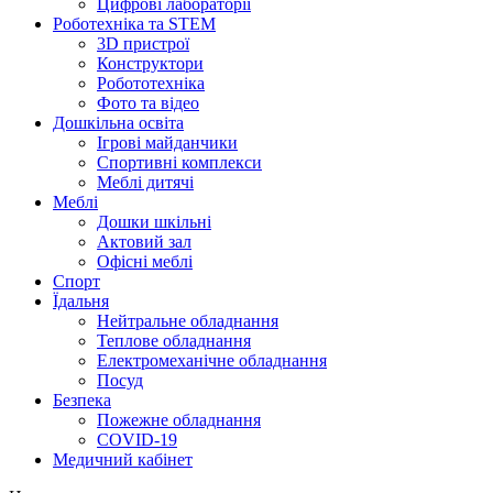
Цифрові лабораторії
Роботехніка та STEM
3D пристрої
Конструктори
Робототехніка
Фото та відео
Дошкільна освіта
Ігрові майданчики
Спортивні комплекси
Меблі дитячі
Меблі
Дошки шкільні
Актовий зал
Офісні меблі
Спорт
Їдальня
Нейтральне обладнання
Теплове обладнання
Електромеханічне обладнання
Посуд
Безпека
Пожежне обладнання
COVID-19
Медичний кабінет