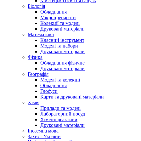
Мистецька освітня галузь
Біологія
Обладнання
Мікропрепарати
Колекції та моделі
Друковані матеріали
Математика
Класний інструмент
Моделі та набори
Друковані матеріали
Фізика
Обладнання фізичне
Друковані матеріали
Географія
Моделі та колекції
Обладнання
Глобуси
Карти та друковані матеріали
Хімія
Прилади та моделі
Лабораторний посуд
Хімічні реактиви
Друковані матеріали
Іноземна мова
Захист України