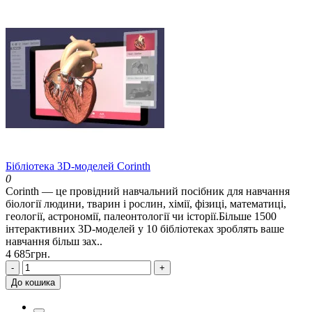
Бібліотека 3D-моделей Corinth
0
Corinth — це провідний навчальний посібник для навчання
біології людини, тварин і рослин, хімії, фізиці, математиці,
геології, астрономії, палеонтології чи історії.Більше 1500
інтерактивних 3D-моделей у 10 бібліотеках зроблять ваше
навчання більш зах..
4 685грн.
-
+
До кошика