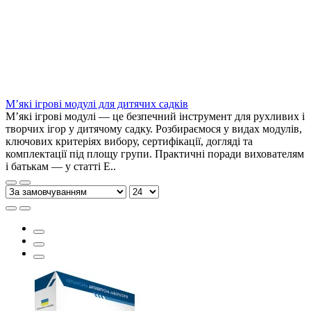
М’які ігрові модулі для дитячих садків
М’які ігрові модулі — це безпечний інструмент для рухливих і
творчих ігор у дитячому садку. Розбираємося у видах модулів,
ключових критеріях вибору, сертифікації, догляді та
комплектації під площу групи. Практичні поради вихователям
і батькам — у статті E..