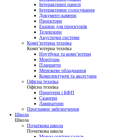
Інтерактивні панелі
Інтерактивне голосування
Документ-камери
Проєктори
Екрани для проєкторів
Телевізори
Акустичні системи
Комп’ютерна техніка
Комп’ютерна техніка
Ноутбуки та комп’ютери
Монітори
Планшети
Мережеве обладнання
Комплектуючі та аксесуари
Офісна техніка
Офісна техніка
Принтери і БФП
Сканери
Ламінатори
Програмне забезпечення
Школа
Школа
Початкова школа
Початкова школа
Мовна освітня галузь