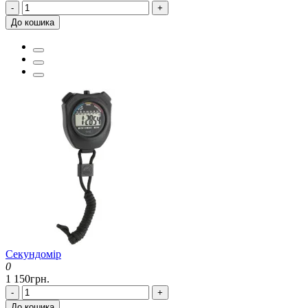
-
+
До кошика
Секундомір
0
1 150грн.
-
+
До кошика