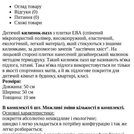
Огляд товару
Відгуки (0)
Питання
(0)
Схожі товари
Дитячий
килимок-пазл
з плитки ЕВА (спінений
мікропористий полімер, високопружний, еластичний,
екологічний, легкий матеріал), який стикуються з іншими
килимками, за допомогою зачепів "ластівчин хвіст". На
лицьовій стороні плитки нанесений дизайнерський малюнок
методом термодруку. Такий килимок пазл ще називають м'яка
підлога, татамі. Така м'яка підлога використовується не тільки
в якості спортивних матів, а й як підлогове покриття для
дитячий кімнат в будинку, квартирі, класі.
Розміри:
Довжина: 50 см
Ширина: 50 см
Товщина: 10 мм
В комплекті 6 шт. Можливі зміни кількості в комплекті.
Основні характеристики:
покриття абсолютно нешкідливе і екологічне;
швидко і легко укладається в потрібну конфігурацію і так же
легко розбирається;