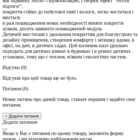
має відмінну тепло- і шумоізоляцію, створює ефект "теплої
підлоги";
покриття стійке до побутової хімії і вологи, легко чиститься і
миється;
в разі пошкодження немає необхідності міняти покриття
цілком, досить замінити пошкоджений модуль
Дитячий мат-татамі є ідеальним покриттям для благоустрою та
дизайну приміщення, створення комфорту і затишку вдома, в
офісі, на дачі, в дитячих садах. Цей килимок-пазл ідеально
підходить для дитячих кімнат в будинках і в різних дитячих
установах, тому що є теплим, м'яким і екологічно чистим.
Відгуки (0)
Відгуків про цей товар ще не було.
Питання
(0)
Немає питань про даний товар, станьте першим і задайте своє
питання.
+ Додати питання
Додати питання
Якщо у Вас є питання по цьому товару, заповніть форму
нижче, і ми відповімо найближчим часом.