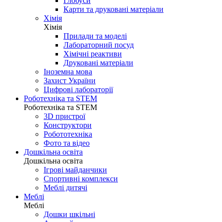
Глобуси
Карти та друковані матеріали
Хімія
Хімія
Прилади та моделі
Лабораторний посуд
Хімічні реактиви
Друковані матеріали
Іноземна мова
Захист України
Цифрові лабораторії
Роботехніка та STEM
Роботехніка та STEM
3D пристрої
Конструктори
Робототехніка
Фото та відео
Дошкільна освіта
Дошкільна освіта
Ігрові майданчики
Спортивні комплекси
Меблі дитячі
Меблі
Меблі
Дошки шкільні