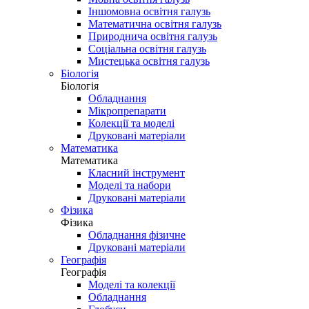
Іншомовна освітня галузь
Математична освітня галузь
Природнича освітня галузь
Соціальна освітня галузь
Мистецька освітня галузь
Біологія
Біологія
Обладнання
Мікропрепарати
Колекції та моделі
Друковані матеріали
Математика
Математика
Класний інструмент
Моделі та набори
Друковані матеріали
Фізика
Фізика
Обладнання фізичне
Друковані матеріали
Географія
Географія
Моделі та колекції
Обладнання