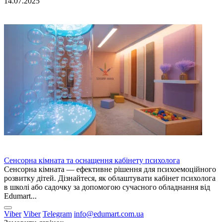
14.07.2025
Сенсорна кімната та оснащення кабінету психолога
Сенсорна кімната — ефективне рішення для психоемоційного
розвитку дітей. Дізнайтеся, як облаштувати кабінет психолога
в школі або садочку за допомогою сучасного обладнання від
Edumart...
Viber
Viber
Telegram
info@edumart.com.ua