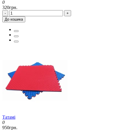
0
320грн.
-
+
До кошика
Татамі
0
950грн.