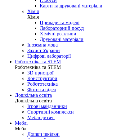
Глобуси
Карти та друковані матеріали
Хімія
Хімія
Прилади та моделі
Лабораторний посуд
Хімічні реактиви
Друковані матеріали
Іноземна мова
Захист України
Цифрові лабораторії
Роботехніка та STEM
Роботехніка та STEM
3D пристрої
Конструктори
Робототехніка
Фото та відео
Дошкільна освіта
Дошкільна освіта
Ігрові майданчики
Спортивні комплекси
Меблі дитячі
Меблі
Меблі
Дошки шкільні