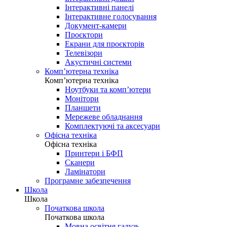
Інтерактивні панелі
Інтерактивне голосування
Документ-камери
Проєктори
Екрани для проєкторів
Телевізори
Акустичні системи
Комп’ютерна техніка
Комп’ютерна техніка
Ноутбуки та комп’ютери
Монітори
Планшети
Мережеве обладнання
Комплектуючі та аксесуари
Офісна техніка
Офісна техніка
Принтери і БФП
Сканери
Ламінатори
Програмне забезпечення
Школа
Школа
Початкова школа
Початкова школа
Мовна освітня галузь