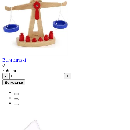
Ваги дитячі
0
756грн.
-
+
До кошика