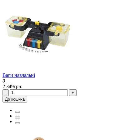
Ваги навчальні
0
2 349грн.
-
+
До кошика