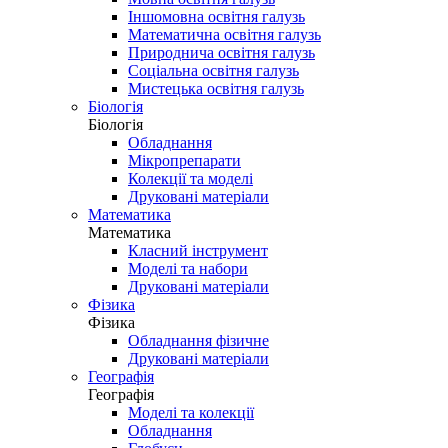
Іншомовна освітня галузь
Математична освітня галузь
Природнича освітня галузь
Соціальна освітня галузь
Мистецька освітня галузь
Біологія
Біологія
Обладнання
Мікропрепарати
Колекції та моделі
Друковані матеріали
Математика
Математика
Класний інструмент
Моделі та набори
Друковані матеріали
Фізика
Фізика
Обладнання фізичне
Друковані матеріали
Географія
Географія
Моделі та колекції
Обладнання