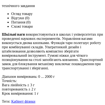
технічного завдання
Огляд товару
Відгуки (0)
Питання
(0)
Схожі товари
Шкільні ваги
використовуються в школах і університетах при
проведенні наукових експериментів. Управління вагами
виконується двома кнопками. Функція тари полегшує роботу
при комбінуванні складів. Ультратонкий дизайн і
штабелювання дозволяють компактно зберігати
вимірювальний інструмент. Гумові ніжки для чіткого
позиціонування на столі запобігають ковзанню. Транспортний
замок для блокування механізму виключає пошкодження при
транспортуванні і зберіганні.
Діапазон вимірювань: 0 ... 2000 г
Точність:
Вага лінійність ± 3 г
повторюваність ± 2 г
Крок вимірювання: 1 г
Теги:
Кабінет фізики