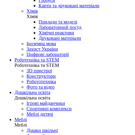
Глобуси
Карти та друковані матеріали
Хімія
Хімія
Прилади та моделі
Лабораторний посуд
Хімічні реактиви
Друковані матеріали
Іноземна мова
Захист України
Цифрові лабораторії
Роботехніка та STEM
Роботехніка та STEM
3D пристрої
Конструктори
Робототехніка
Фото та відео
Дошкільна освіта
Дошкільна освіта
Ігрові майданчики
Спортивні комплекси
Меблі дитячі
Меблі
Меблі
Дошки шкільні