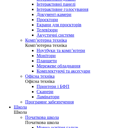
Інтерактивні панелі
Інтерактивне голосування
Документ-камери
Проєктори
Екрани для проєкторів
Телевізори
Акустичні системи
Комп’ютерна техніка
Комп’ютерна техніка
Ноутбуки та комп’ютери
Монітори
Планшети
Мережеве обладнання
Комплектуючі та аксесуари
Офісна техніка
Офісна техніка
Принтери і БФП
Сканери
Ламінатори
Програмне забезпечення
Школа
Школа
Початкова школа
Початкова школа
Мовна освітня галузь