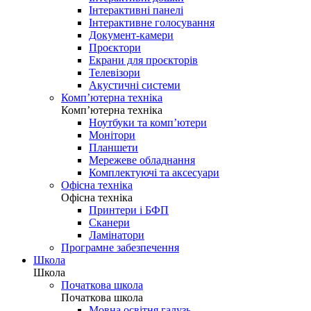
Інтерактивні панелі
Інтерактивне голосування
Документ-камери
Проєктори
Екрани для проєкторів
Телевізори
Акустичні системи
Комп’ютерна техніка
Комп’ютерна техніка
Ноутбуки та комп’ютери
Монітори
Планшети
Мережеве обладнання
Комплектуючі та аксесуари
Офісна техніка
Офісна техніка
Принтери і БФП
Сканери
Ламінатори
Програмне забезпечення
Школа
Школа
Початкова школа
Початкова школа
Мовна освітня галузь