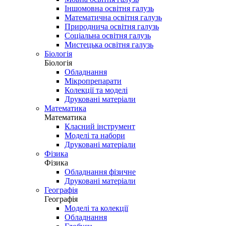
Іншомовна освітня галузь
Математична освітня галузь
Природнича освітня галузь
Соціальна освітня галузь
Мистецька освітня галузь
Біологія
Біологія
Обладнання
Мікропрепарати
Колекції та моделі
Друковані матеріали
Математика
Математика
Класний інструмент
Моделі та набори
Друковані матеріали
Фізика
Фізика
Обладнання фізичне
Друковані матеріали
Географія
Географія
Моделі та колекції
Обладнання