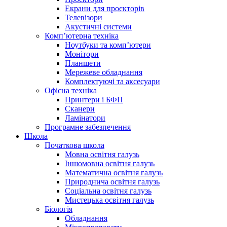
Екрани для проєкторів
Телевізори
Акустичні системи
Комп’ютерна техніка
Ноутбуки та комп’ютери
Монітори
Планшети
Мережеве обладнання
Комплектуючі та аксесуари
Офісна техніка
Принтери і БФП
Сканери
Ламінатори
Програмне забезпечення
Школа
Початкова школа
Мовна освітня галузь
Іншомовна освітня галузь
Математична освітня галузь
Природнича освітня галузь
Соціальна освітня галузь
Мистецька освітня галузь
Біологія
Обладнання