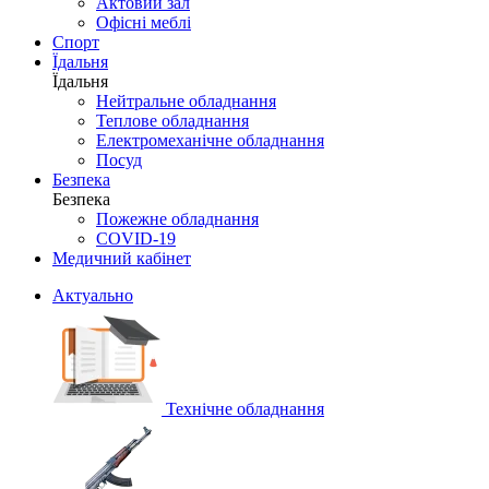
Актовий зал
Офісні меблі
Спорт
Їдальня
Їдальня
Нейтральне обладнання
Теплове обладнання
Електромеханічне обладнання
Посуд
Безпека
Безпека
Пожежне обладнання
COVID-19
Медичний кабінет
Актуально
Технічне обладнання