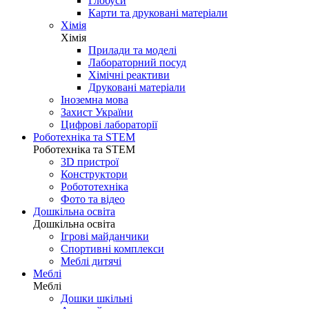
Глобуси
Карти та друковані матеріали
Хімія
Хімія
Прилади та моделі
Лабораторний посуд
Хімічні реактиви
Друковані матеріали
Іноземна мова
Захист України
Цифрові лабораторії
Роботехніка та STEM
Роботехніка та STEM
3D пристрої
Конструктори
Робототехніка
Фото та відео
Дошкільна освіта
Дошкільна освіта
Ігрові майданчики
Спортивні комплекси
Меблі дитячі
Меблі
Меблі
Дошки шкільні