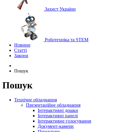
Захист України
Роботехніка та STEM
Новини
Статті
Закони
Пошук
Пошук
Технічне обладнання
Презентаційне обладнання
Інтерактивні дошки
Інтерактивні панелі
Інтерактивне голосування
Документ-камери
Проєктори